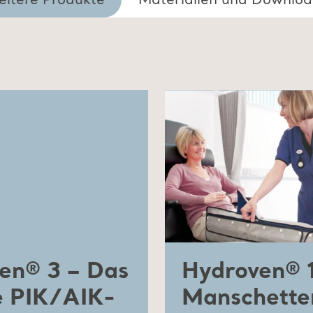
eitere Produkte
Materialien und Downloa
en® 3 – Das
Hydroven® 
le PIK/AIK-
Manschette