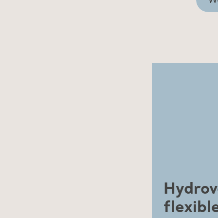
W
Hydrov
flexib