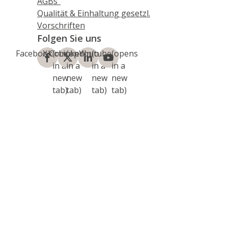
AGBs“
Qualität & Einhaltung gesetzl.
Vorschriften
Folgen Sie uns
Facebook
X.Com
(opens
LinkedIn
(opens
Youtube
(opens
(opens
in a
in a
in a
in a
new
new
new
new
tab)
tab)
tab)
tab)