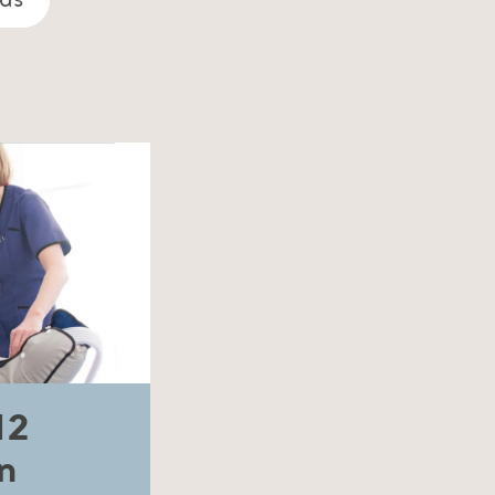
ds
12
n