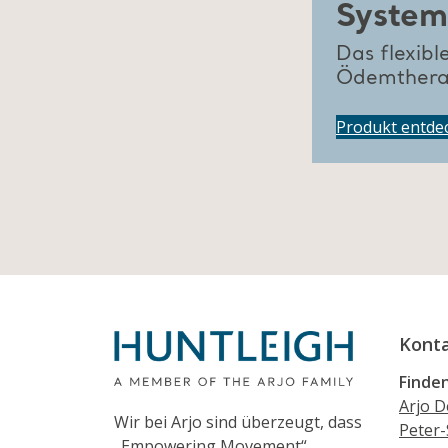
System
Das flexibl
Ödemthera
Produkt entde
Konta
Finden
Arjo 
Wir bei Arjo sind überzeugt, dass
Peter-
„Empowering Movement“