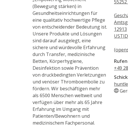
55252 
(Bewegung stärken) in
Gesundheitseinrichtungen für
Geschä
eine qualitativ hochwertige Pflege
Amtsg
von entscheidender Bedeutung ist.
12913
Unsere Produkte und Lösungen
USTID
sind darauf ausgelegt, eine
sichere und würdevolle Erfahrung
(opens
durch Transfer, medizinische
Rufen 
Betten, Körperhygiene,
+49 2
Desinfektion sowie Prävention
von druckbedingten Verletzungen
Schick
und venöser Thromboembolie zu
huntle
fördern. Wir beschäftigen mehr
Ger
als 6500 Menschen weltweit und
verfügen über mehr als 65 Jahre
Erfahrung im Umgang mit
Patienten/Bewohnern und
medizinischem Fachpersonal.