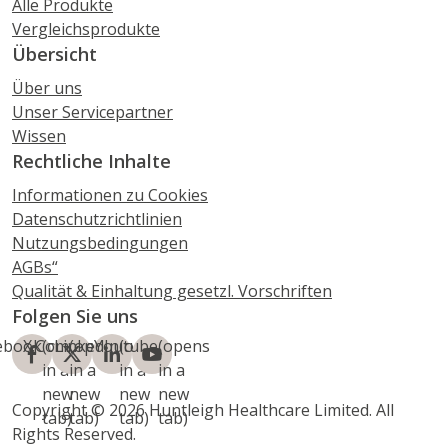
Alle Produkte
Vergleichsprodukte
Übersicht
Über uns
Unser Servicepartner
Wissen
Rechtliche Inhalte
Informationen zu Cookies
Datenschutzrichtlinien
Nutzungsbedingungen
AGBs“
Qualität & Einhaltung gesetzl. Vorschriften
Folgen Sie uns
ebook
X.Com
(opens
LinkedIn
(opens
Youtube
(opens
(opens
in a
in a
in a
in a
new
new
new
new
Copyright © 2026 Huntleigh Healthcare Limited. All
tab)
tab)
tab)
tab)
Rights Reserved.